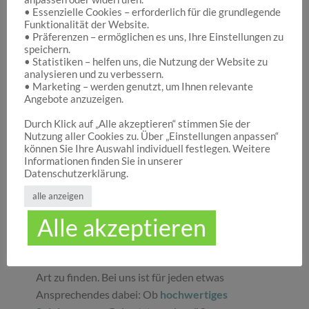
• Essenzielle Cookies – erforderlich für die grundlegende
Funktionalität der Website.
Hocuspocus – Ihr Onlineshop für die schönen
• Präferenzen – ermöglichen es uns, Ihre Einstellungen zu
Dinge des Lebens
speichern.
• Statistiken – helfen uns, die Nutzung der Website zu
analysieren und zu verbessern.
• Marketing – werden genutzt, um Ihnen relevante
Hocuspocus ist die richtige Anlaufstelle für Dich,
Angebote anzuzeigen.
wenn Du auf der Suche nach schönen
Geschenken
, tollen
Spielwaren
oder
Durch Klick auf „Alle akzeptieren“ stimmen Sie der
Nutzung aller Cookies zu. Über „Einstellungen anpassen“
ansprechender
Dekoration
bist. Wir von
können Sie Ihre Auswahl individuell festlegen. Weitere
Hocuspocus wissen schöne Dinge stets zu
Informationen finden Sie in unserer
schätzen und legen daher großen Wert darauf,
Datenschutzerklärung.
dass bei uns Groß und Klein etwas finden, was sie
alle anzeigen
glücklich macht. Jeder Tag ist ein guter Anlass, um
Alle akzeptieren
seinen Liebsten oder sich selbst eine Freude zu
machen. Unser umfassendes Sortiment gibt Ihnen
die Möglichkeit, die schönsten
Geschenke
aller
Art zu finden. Bei uns ist für jeden etwas
Ansprechendes dabei: Ob
hochwertiges