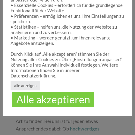
• Essenzielle Cookies – erforderlich für die grundlegende
Funktionalität der Website.
Hocuspocus – Ihr Onlineshop für die schönen
• Präferenzen – ermöglichen es uns, Ihre Einstellungen zu
Dinge des Lebens
speichern.
• Statistiken – helfen uns, die Nutzung der Website zu
analysieren und zu verbessern.
• Marketing – werden genutzt, um Ihnen relevante
Hocuspocus ist die richtige Anlaufstelle für Dich,
Angebote anzuzeigen.
wenn Du auf der Suche nach schönen
Geschenken
, tollen
Spielwaren
oder
Durch Klick auf „Alle akzeptieren“ stimmen Sie der
Nutzung aller Cookies zu. Über „Einstellungen anpassen“
ansprechender
Dekoration
bist. Wir von
können Sie Ihre Auswahl individuell festlegen. Weitere
Hocuspocus wissen schöne Dinge stets zu
Informationen finden Sie in unserer
schätzen und legen daher großen Wert darauf,
Datenschutzerklärung.
dass bei uns Groß und Klein etwas finden, was sie
alle anzeigen
glücklich macht. Jeder Tag ist ein guter Anlass, um
Alle akzeptieren
seinen Liebsten oder sich selbst eine Freude zu
machen. Unser umfassendes Sortiment gibt Ihnen
die Möglichkeit, die schönsten
Geschenke
aller
Art zu finden. Bei uns ist für jeden etwas
Ansprechendes dabei: Ob
hochwertiges