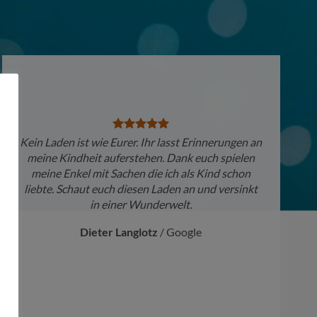
Kein Laden ist wie Eurer. Ihr lasst Erinnerungen an
meine Kindheit auferstehen. Dank euch spielen
meine Enkel mit Sachen die ich als Kind schon
liebte. Schaut euch diesen Laden an und versinkt
in einer Wunderwelt.
Dieter Langlotz
/
Google