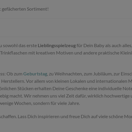
t gefächerten Sortiment!
Du sowohl das erste
Lieblingsspielzeug
für Dein Baby als auch alle
Trinkflaschen mit kreativen Motiven und andere praktische Klein
ass: Ob zum
Geburtstag
, zu Weihnachten, zum Jubiläum, zur Einsc
Herstellern. Vor allem von kleinen Lokalen und internationalen 
sönlichen Stücken erhalten Deine Geschenke eine individuelle Not
glebig macht. Wir nehmen uns viel Zeit dafür, wirklich hochwertig
 wenige Wochen, sondern für viele Jahre.
schaffen. Lass Dich inspirieren und freue Dich auf viele schöne