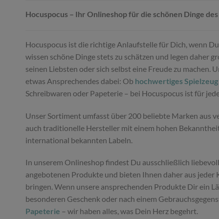
Hocuspocus – Ihr Onlineshop für die schönen Dinge des
Hocuspocus ist die richtige Anlaufstelle für Dich, wenn 
wissen schöne Dinge stets zu schätzen und legen daher gro
seinen Liebsten oder sich selbst eine Freude zu machen. 
etwas Ansprechendes dabei: Ob
hochwertiges Spielzeug
Schreibwaren oder Papeterie – bei Hocuspocus ist für je
Unser Sortiment umfasst über 200 beliebte Marken aus ver
auch traditionelle Hersteller mit einem hohen Bekannthei
international bekannten Labeln.
In unserem Onlineshop findest Du ausschließlich liebevoll
angebotenen Produkte und bieten Ihnen daher aus jeder K
bringen. Wenn unsere ansprechenden Produkte Dir ein Läch
besonderen Geschenk oder nach einem Gebrauchsgegenstan
Papeterie
– wir haben alles, was Dein Herz begehrt.