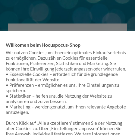
Willkomen beim Hocuspocus-Shop
Wir nutzen Cookies, um Ihnen ein optimales Einkaufserlebnis
zu ermöglichen. Dazu zählen Cookies für essentielle
Es handelt sich um einen kleinen Laden, der einen
Funktionen, Präferenzen, Statistiken und Marketing. Sie
vielfach verzaubert. (…) Dann hat er eine Fülle von
können Ihre Einwilligung jederzeit anpassen oder widerrufen.
Waren, man könnte sich stundenlang dort
• Essenzielle Cookies – erforderlich für die grundlegende
Funktionalität der Website.
aufhalten. Schließlich ist der Laden sehr vielfältig.
• Präferenzen – ermöglichen es uns, Ihre Einstellungen zu
Neben liebevoll ausgesuchtem Spielzeug (auch
speichern.
nachhaltigen Produkten), gibt es zum Beispiel
• Statistiken – helfen uns, die Nutzung der Website zu
Produkte von Künstlern (Schmuck) oder
analysieren und zu verbessern.
Kostüme.
• Marketing – werden genutzt, um Ihnen relevante Angebote
anzuzeigen.
Thomas Bitterlich
/
Google
Durch Klick auf „Alle akzeptieren“ stimmen Sie der Nutzung
aller Cookies zu. Über „Einstellungen anpassen“ können Sie
Ihre Auswahl individuell festlegen. Weitere Informationen