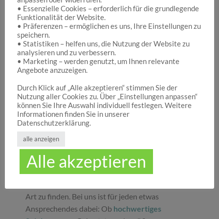
• Essenzielle Cookies – erforderlich für die grundlegende
Funktionalität der Website.
Hocuspocus – Ihr Onlineshop für die schönen
• Präferenzen – ermöglichen es uns, Ihre Einstellungen zu
Dinge des Lebens
speichern.
• Statistiken – helfen uns, die Nutzung der Website zu
analysieren und zu verbessern.
• Marketing – werden genutzt, um Ihnen relevante
Hocuspocus ist die richtige Anlaufstelle für Dich,
Angebote anzuzeigen.
wenn Du auf der Suche nach schönen
Geschenken
, tollen
Spielwaren
oder
Durch Klick auf „Alle akzeptieren“ stimmen Sie der
Nutzung aller Cookies zu. Über „Einstellungen anpassen“
ansprechender
Dekoration
bist. Wir von
können Sie Ihre Auswahl individuell festlegen. Weitere
Hocuspocus wissen schöne Dinge stets zu
Informationen finden Sie in unserer
schätzen und legen daher großen Wert darauf,
Datenschutzerklärung.
dass bei uns Groß und Klein etwas finden, was sie
alle anzeigen
glücklich macht. Jeder Tag ist ein guter Anlass, um
Alle akzeptieren
seinen Liebsten oder sich selbst eine Freude zu
machen. Unser umfassendes Sortiment gibt Ihnen
die Möglichkeit, die schönsten
Geschenke
aller
Art zu finden. Bei uns ist für jeden etwas
Ansprechendes dabei: Ob
hochwertiges