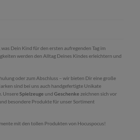
s, was Dein Kind für den ersten aufregenden Tag im
igkeiten werden den Alltag Deines Kindes erleichtern und
hulung oder zum Abschluss – wir bieten Dir eine große
Marken sind bei uns auch handgefertigte Unikate
e. Unsere
Spielzeuge
und
Geschenke
zeichnen sich vor
e und besondere Produkte für unser Sortiment
 Momente mit den tollen Produkten von Hocuspocus!