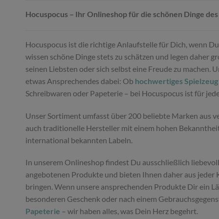
Hocuspocus – Ihr Onlineshop für die schönen Dinge des
Hocuspocus ist die richtige Anlaufstelle für Dich, wenn 
wissen schöne Dinge stets zu schätzen und legen daher gro
seinen Liebsten oder sich selbst eine Freude zu machen. 
etwas Ansprechendes dabei: Ob
hochwertiges Spielzeug
Schreibwaren oder Papeterie – bei Hocuspocus ist für je
Unser Sortiment umfasst über 200 beliebte Marken aus ver
auch traditionelle Hersteller mit einem hohen Bekannthei
international bekannten Labeln.
In unserem Onlineshop findest Du ausschließlich liebevoll
angebotenen Produkte und bieten Ihnen daher aus jeder K
bringen. Wenn unsere ansprechenden Produkte Dir ein Läch
besonderen Geschenk oder nach einem Gebrauchsgegenstan
Papeterie
– wir haben alles, was Dein Herz begehrt.