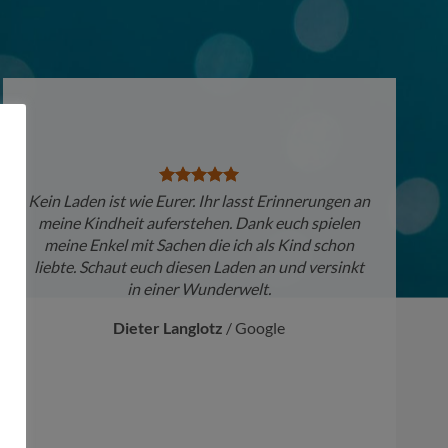
Kein Laden ist wie Eurer. Ihr lasst Erinnerungen an
meine Kindheit auferstehen. Dank euch spielen
meine Enkel mit Sachen die ich als Kind schon
liebte. Schaut euch diesen Laden an und versinkt
in einer Wunderwelt.
Dieter Langlotz
/
Google