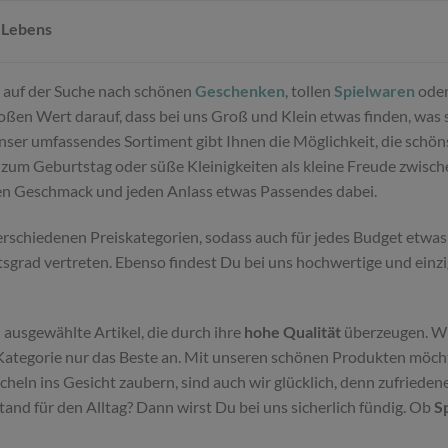
 Lebens
Du auf der Suche nach schönen
Geschenken
, tollen
Spielwaren
oder
ßen Wert darauf, dass bei uns Groß und Klein etwas finden, was sie
Unser umfassendes Sortiment gibt Ihnen die Möglichkeit, die schö
zum Geburtstag oder süße Kleinigkeiten als kleine Freude zwisc
den Geschmack und jeden Anlass etwas Passendes dabei.
schiedenen Preiskategorien, sodass auch für jedes Budget etwas 
tsgrad vertreten. Ebenso findest Du bei uns hochwertige und einz
 ausgewählte Artikel, die durch ihre
hohe Qualität
überzeugen. Wi
ategorie nur das Beste an. Mit unseren schönen Produkten möchte
eln ins Gesicht zaubern, sind auch wir glücklich, denn zufriede
d für den Alltag? Dann wirst Du bei uns sicherlich fündig. Ob
S