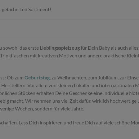
t gefächerten Sortiment!
Du sowohl das erste
Lieblingsspielzeug
für Dein Baby als auch alle
Trinkflaschen mit kreativen Motiven und andere praktische Klein
ass: Ob zum
Geburtstag
, zu Weihnachten, zum Jubiläum, zur Einsc
Herstellern. Vor allem von kleinen Lokalen und internationalen 
sönlichen Stücken erhalten Deine Geschenke eine individuelle Not
glebig macht. Wir nehmen uns viel Zeit dafür, wirklich hochwertig
 wenige Wochen, sondern für viele Jahre.
schaffen. Lass Dich inspirieren und freue Dich auf viele schöne