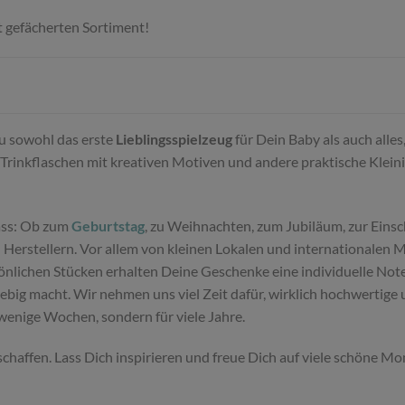
t gefächerten Sortiment!
Du sowohl das erste
Lieblingsspielzeug
für Dein Baby als auch alle
Trinkflaschen mit kreativen Motiven und andere praktische Klein
ass: Ob zum
Geburtstag
, zu Weihnachten, zum Jubiläum, zur Einsc
Herstellern. Vor allem von kleinen Lokalen und internationalen 
sönlichen Stücken erhalten Deine Geschenke eine individuelle Not
glebig macht. Wir nehmen uns viel Zeit dafür, wirklich hochwertig
 wenige Wochen, sondern für viele Jahre.
schaffen. Lass Dich inspirieren und freue Dich auf viele schöne