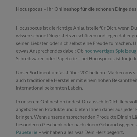
Hocuspocus – Ihr Onlineshop für die schönen Dinge des
Hocuspocus ist die richtige Anlaufstelle für Dich, wenn 
wissen schöne Dinge stets zu schätzen und legen daher gro
seinen Liebsten oder sich selbst eine Freude zu machen. 
etwas Ansprechendes dabei: Ob
hochwertiges Spielzeug
Schreibwaren oder Papeterie – bei Hocuspocus ist für je
Unser Sortiment umfasst über 200 beliebte Marken aus ver
auch traditionelle Hersteller mit einem hohen Bekannthei
international bekannten Labeln.
In unserem Onlineshop findest Du ausschließlich liebevoll
angebotenen Produkte und bieten Ihnen daher aus jeder K
bringen. Wenn unsere ansprechenden Produkte Dir ein Läch
besonderen Geschenk oder nach einem Gebrauchsgegenstan
Papeterie
– wir haben alles, was Dein Herz begehrt.