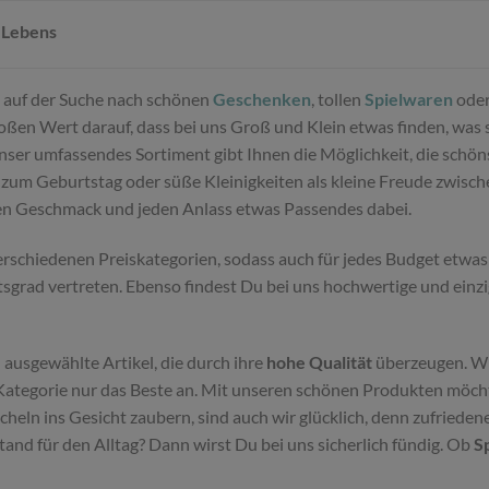
 Lebens
Du auf der Suche nach schönen
Geschenken
, tollen
Spielwaren
oder
ßen Wert darauf, dass bei uns Groß und Klein etwas finden, was sie
Unser umfassendes Sortiment gibt Ihnen die Möglichkeit, die schö
zum Geburtstag oder süße Kleinigkeiten als kleine Freude zwisc
den Geschmack und jeden Anlass etwas Passendes dabei.
schiedenen Preiskategorien, sodass auch für jedes Budget etwas 
tsgrad vertreten. Ebenso findest Du bei uns hochwertige und einz
 ausgewählte Artikel, die durch ihre
hohe Qualität
überzeugen. Wi
ategorie nur das Beste an. Mit unseren schönen Produkten möchte
eln ins Gesicht zaubern, sind auch wir glücklich, denn zufriede
d für den Alltag? Dann wirst Du bei uns sicherlich fündig. Ob
S