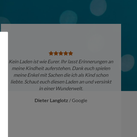
Kein Laden ist wie Eurer. Ihr lasst Erinnerungen an
meine Kindheit auferstehen. Dank euch spielen
meine Enkel mit Sachen die ich als Kind schon
liebte. Schaut euch diesen Laden an und versinkt
in einer Wunderwelt.
Dieter Langlotz
/
Google