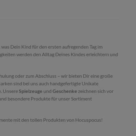
s, was Dein Kind für den ersten aufregenden Tag im
igkeiten werden den Alltag Deines Kindes erleichtern und
hulung oder zum Abschluss – wir bieten Dir eine große
Marken sind bei uns auch handgefertigte Unikate
e. Unsere
Spielzeuge
und
Geschenke
zeichnen sich vor
e und besondere Produkte für unser Sortiment
 Momente mit den tollen Produkten von Hocuspocus!