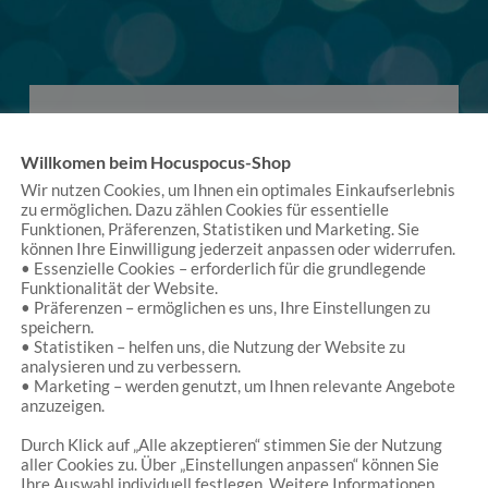
Willkomen beim Hocuspocus-Shop
Wir nutzen Cookies, um Ihnen ein optimales Einkaufserlebnis
zu ermöglichen. Dazu zählen Cookies für essentielle
Es handelt sich um einen kleinen Laden, der einen
Funktionen, Präferenzen, Statistiken und Marketing. Sie
vielfach verzaubert. (…) Dann hat er eine Fülle von
können Ihre Einwilligung jederzeit anpassen oder widerrufen.
Waren, man könnte sich stundenlang dort
• Essenzielle Cookies – erforderlich für die grundlegende
Funktionalität der Website.
aufhalten. Schließlich ist der Laden sehr vielfältig.
• Präferenzen – ermöglichen es uns, Ihre Einstellungen zu
Neben liebevoll ausgesuchtem Spielzeug (auch
speichern.
nachhaltigen Produkten), gibt es zum Beispiel
• Statistiken – helfen uns, die Nutzung der Website zu
Produkte von Künstlern (Schmuck) oder
analysieren und zu verbessern.
Kostüme.
• Marketing – werden genutzt, um Ihnen relevante Angebote
anzuzeigen.
Thomas Bitterlich
/
Google
Durch Klick auf „Alle akzeptieren“ stimmen Sie der Nutzung
aller Cookies zu. Über „Einstellungen anpassen“ können Sie
Ihre Auswahl individuell festlegen. Weitere Informationen