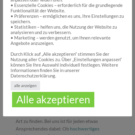
• Essenzielle Cookies – erforderlich für die grundlegende
Funktionalität der Website.
Hocuspocus – Ihr Onlineshop für die schönen
• Präferenzen – ermöglichen es uns, Ihre Einstellungen zu
Dinge des Lebens
speichern.
• Statistiken – helfen uns, die Nutzung der Website zu
analysieren und zu verbessern.
• Marketing – werden genutzt, um Ihnen relevante
Hocuspocus ist die richtige Anlaufstelle für Dich,
Angebote anzuzeigen.
wenn Du auf der Suche nach schönen
Geschenken
, tollen
Spielwaren
oder
Durch Klick auf „Alle akzeptieren“ stimmen Sie der
Nutzung aller Cookies zu. Über „Einstellungen anpassen“
ansprechender
Dekoration
bist. Wir von
können Sie Ihre Auswahl individuell festlegen. Weitere
Hocuspocus wissen schöne Dinge stets zu
Informationen finden Sie in unserer
schätzen und legen daher großen Wert darauf,
Datenschutzerklärung.
dass bei uns Groß und Klein etwas finden, was sie
alle anzeigen
glücklich macht. Jeder Tag ist ein guter Anlass, um
Alle akzeptieren
seinen Liebsten oder sich selbst eine Freude zu
machen. Unser umfassendes Sortiment gibt Ihnen
die Möglichkeit, die schönsten
Geschenke
aller
Art zu finden. Bei uns ist für jeden etwas
Ansprechendes dabei: Ob
hochwertiges