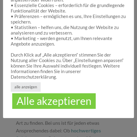
• Essenzielle Cookies – erforderlich für die grundlegende
Funktionalität der Website.
Hocuspocus – Ihr Onlineshop für die schönen
• Präferenzen – ermöglichen es uns, Ihre Einstellungen zu
Dinge des Lebens
speichern.
• Statistiken – helfen uns, die Nutzung der Website zu
analysieren und zu verbessern.
• Marketing – werden genutzt, um Ihnen relevante
Hocuspocus ist die richtige Anlaufstelle für Dich,
Angebote anzuzeigen.
wenn Du auf der Suche nach schönen
Geschenken
, tollen
Spielwaren
oder
Durch Klick auf „Alle akzeptieren“ stimmen Sie der
Nutzung aller Cookies zu. Über „Einstellungen anpassen“
ansprechender
Dekoration
bist. Wir von
können Sie Ihre Auswahl individuell festlegen. Weitere
Hocuspocus wissen schöne Dinge stets zu
Informationen finden Sie in unserer
schätzen und legen daher großen Wert darauf,
Datenschutzerklärung.
dass bei uns Groß und Klein etwas finden, was sie
alle anzeigen
glücklich macht. Jeder Tag ist ein guter Anlass, um
Alle akzeptieren
seinen Liebsten oder sich selbst eine Freude zu
machen. Unser umfassendes Sortiment gibt Ihnen
die Möglichkeit, die schönsten
Geschenke
aller
Art zu finden. Bei uns ist für jeden etwas
Ansprechendes dabei: Ob
hochwertiges