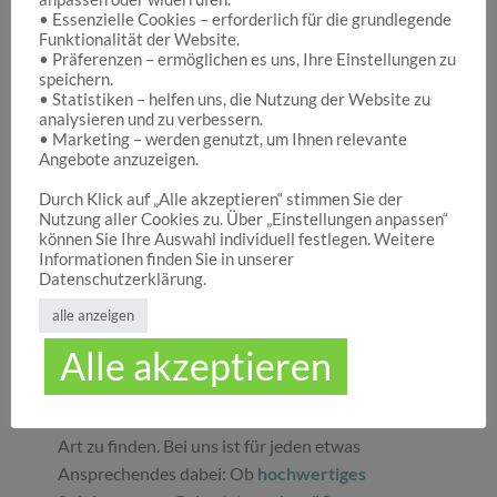
• Essenzielle Cookies – erforderlich für die grundlegende
Funktionalität der Website.
Hocuspocus – Ihr Onlineshop für die schönen
• Präferenzen – ermöglichen es uns, Ihre Einstellungen zu
Dinge des Lebens
speichern.
• Statistiken – helfen uns, die Nutzung der Website zu
analysieren und zu verbessern.
• Marketing – werden genutzt, um Ihnen relevante
Hocuspocus ist die richtige Anlaufstelle für Dich,
Angebote anzuzeigen.
wenn Du auf der Suche nach schönen
Geschenken
, tollen
Spielwaren
oder
Durch Klick auf „Alle akzeptieren“ stimmen Sie der
Nutzung aller Cookies zu. Über „Einstellungen anpassen“
ansprechender
Dekoration
bist. Wir von
können Sie Ihre Auswahl individuell festlegen. Weitere
Hocuspocus wissen schöne Dinge stets zu
Informationen finden Sie in unserer
schätzen und legen daher großen Wert darauf,
Datenschutzerklärung.
dass bei uns Groß und Klein etwas finden, was sie
alle anzeigen
glücklich macht. Jeder Tag ist ein guter Anlass, um
Alle akzeptieren
seinen Liebsten oder sich selbst eine Freude zu
machen. Unser umfassendes Sortiment gibt Ihnen
die Möglichkeit, die schönsten
Geschenke
aller
Art zu finden. Bei uns ist für jeden etwas
Ansprechendes dabei: Ob
hochwertiges