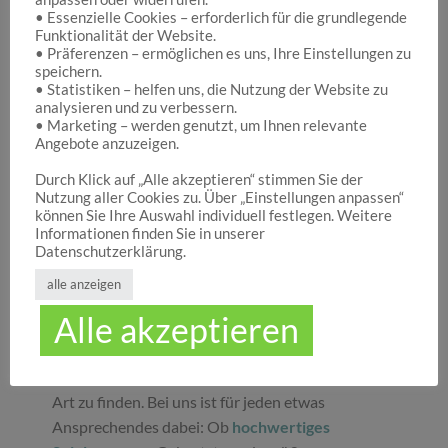
• Essenzielle Cookies – erforderlich für die grundlegende
Funktionalität der Website.
Hocuspocus – Ihr Onlineshop für die schönen
• Präferenzen – ermöglichen es uns, Ihre Einstellungen zu
Dinge des Lebens
speichern.
• Statistiken – helfen uns, die Nutzung der Website zu
analysieren und zu verbessern.
• Marketing – werden genutzt, um Ihnen relevante
Hocuspocus ist die richtige Anlaufstelle für Dich,
Angebote anzuzeigen.
wenn Du auf der Suche nach schönen
Geschenken
, tollen
Spielwaren
oder
Durch Klick auf „Alle akzeptieren“ stimmen Sie der
Nutzung aller Cookies zu. Über „Einstellungen anpassen“
ansprechender
Dekoration
bist. Wir von
können Sie Ihre Auswahl individuell festlegen. Weitere
Hocuspocus wissen schöne Dinge stets zu
Informationen finden Sie in unserer
schätzen und legen daher großen Wert darauf,
Datenschutzerklärung.
dass bei uns Groß und Klein etwas finden, was sie
alle anzeigen
glücklich macht. Jeder Tag ist ein guter Anlass, um
Alle akzeptieren
seinen Liebsten oder sich selbst eine Freude zu
machen. Unser umfassendes Sortiment gibt Ihnen
die Möglichkeit, die schönsten
Geschenke
aller
Art zu finden. Bei uns ist für jeden etwas
Ansprechendes dabei: Ob
hochwertiges