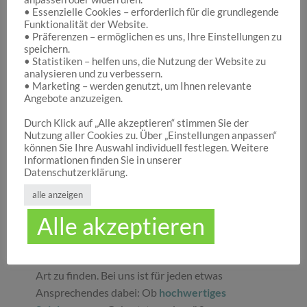
• Essenzielle Cookies – erforderlich für die grundlegende
Funktionalität der Website.
Hocuspocus – Ihr Onlineshop für die schönen
• Präferenzen – ermöglichen es uns, Ihre Einstellungen zu
Dinge des Lebens
speichern.
• Statistiken – helfen uns, die Nutzung der Website zu
analysieren und zu verbessern.
• Marketing – werden genutzt, um Ihnen relevante
Hocuspocus ist die richtige Anlaufstelle für Dich,
Angebote anzuzeigen.
wenn Du auf der Suche nach schönen
Geschenken
, tollen
Spielwaren
oder
Durch Klick auf „Alle akzeptieren“ stimmen Sie der
Nutzung aller Cookies zu. Über „Einstellungen anpassen“
ansprechender
Dekoration
bist. Wir von
können Sie Ihre Auswahl individuell festlegen. Weitere
Hocuspocus wissen schöne Dinge stets zu
Informationen finden Sie in unserer
schätzen und legen daher großen Wert darauf,
Datenschutzerklärung.
dass bei uns Groß und Klein etwas finden, was sie
alle anzeigen
glücklich macht. Jeder Tag ist ein guter Anlass, um
Alle akzeptieren
seinen Liebsten oder sich selbst eine Freude zu
machen. Unser umfassendes Sortiment gibt Ihnen
die Möglichkeit, die schönsten
Geschenke
aller
Art zu finden. Bei uns ist für jeden etwas
Ansprechendes dabei: Ob
hochwertiges