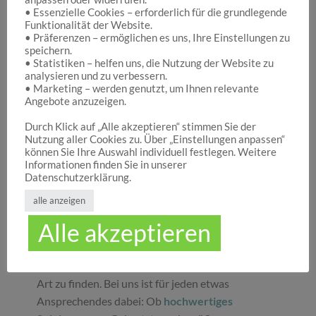
• Essenzielle Cookies – erforderlich für die grundlegende
Funktionalität der Website.
Hocuspocus – Ihr Onlineshop für die schönen
• Präferenzen – ermöglichen es uns, Ihre Einstellungen zu
Dinge des Lebens
speichern.
• Statistiken – helfen uns, die Nutzung der Website zu
analysieren und zu verbessern.
• Marketing – werden genutzt, um Ihnen relevante
Hocuspocus ist die richtige Anlaufstelle für Dich,
Angebote anzuzeigen.
wenn Du auf der Suche nach schönen
Geschenken
, tollen
Spielwaren
oder
Durch Klick auf „Alle akzeptieren“ stimmen Sie der
Nutzung aller Cookies zu. Über „Einstellungen anpassen“
ansprechender
Dekoration
bist. Wir von
können Sie Ihre Auswahl individuell festlegen. Weitere
Hocuspocus wissen schöne Dinge stets zu
Informationen finden Sie in unserer
schätzen und legen daher großen Wert darauf,
Datenschutzerklärung.
dass bei uns Groß und Klein etwas finden, was sie
alle anzeigen
glücklich macht. Jeder Tag ist ein guter Anlass, um
Alle akzeptieren
seinen Liebsten oder sich selbst eine Freude zu
machen. Unser umfassendes Sortiment gibt Ihnen
die Möglichkeit, die schönsten
Geschenke
aller
Art zu finden. Bei uns ist für jeden etwas
Ansprechendes dabei: Ob
hochwertiges