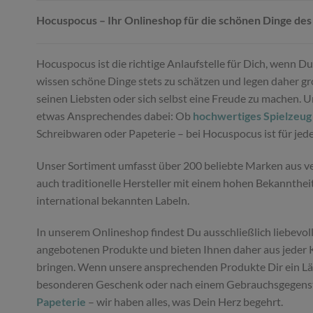
Hocuspocus – Ihr Onlineshop für die schönen Dinge des
Hocuspocus ist die richtige Anlaufstelle für Dich, wenn 
wissen schöne Dinge stets zu schätzen und legen daher gro
seinen Liebsten oder sich selbst eine Freude zu machen. 
etwas Ansprechendes dabei: Ob
hochwertiges Spielzeug
Schreibwaren oder Papeterie – bei Hocuspocus ist für je
Unser Sortiment umfasst über 200 beliebte Marken aus ver
auch traditionelle Hersteller mit einem hohen Bekannthei
international bekannten Labeln.
In unserem Onlineshop findest Du ausschließlich liebevoll
angebotenen Produkte und bieten Ihnen daher aus jeder K
bringen. Wenn unsere ansprechenden Produkte Dir ein Läch
besonderen Geschenk oder nach einem Gebrauchsgegenstan
Papeterie
– wir haben alles, was Dein Herz begehrt.