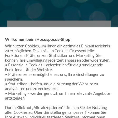
Willkomen beim Hocuspocus-Shop
Wir nutzen Cookies, um Ihnen ein optimales Einkaufserlebnis
zu ermöglichen. Dazu zählen Cookies für essentielle
Es handelt sich um einen kleinen Laden, der einen
Funktionen, Präferenzen, Statistiken und Marketing. Sie
vielfach verzaubert. (…) Dann hat er eine Fülle von
können Ihre Einwilligung jederzeit anpassen oder widerrufen.
Waren, man könnte sich stundenlang dort
• Essenzielle Cookies – erforderlich für die grundlegende
Funktionalität der Website.
aufhalten. Schließlich ist der Laden sehr vielfältig.
• Präferenzen – ermöglichen es uns, Ihre Einstellungen zu
Neben liebevoll ausgesuchtem Spielzeug (auch
speichern.
nachhaltigen Produkten), gibt es zum Beispiel
• Statistiken – helfen uns, die Nutzung der Website zu
Produkte von Künstlern (Schmuck) oder
analysieren und zu verbessern.
Kostüme.
• Marketing – werden genutzt, um Ihnen relevante Angebote
anzuzeigen.
Thomas Bitterlich
/
Google
Durch Klick auf „Alle akzeptieren“ stimmen Sie der Nutzung
aller Cookies zu. Über „Einstellungen anpassen“ können Sie
Ihre Auswahl individuell festlegen. Weitere Informationen