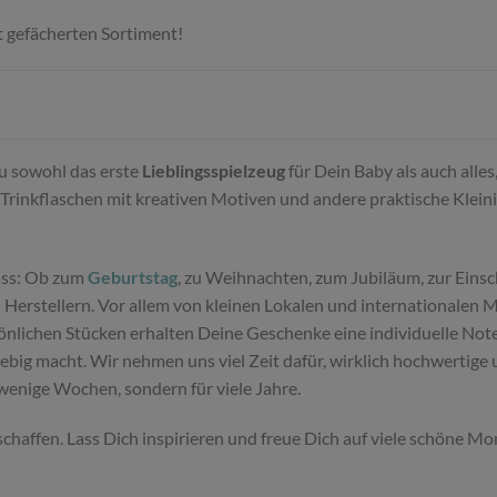
t gefächerten Sortiment!
Du sowohl das erste
Lieblingsspielzeug
für Dein Baby als auch alle
Trinkflaschen mit kreativen Motiven und andere praktische Klein
ass: Ob zum
Geburtstag
, zu Weihnachten, zum Jubiläum, zur Einsc
Herstellern. Vor allem von kleinen Lokalen und internationalen 
sönlichen Stücken erhalten Deine Geschenke eine individuelle Not
glebig macht. Wir nehmen uns viel Zeit dafür, wirklich hochwertig
 wenige Wochen, sondern für viele Jahre.
schaffen. Lass Dich inspirieren und freue Dich auf viele schöne