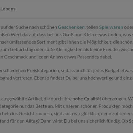
 Lebens
Du auf der Suche nach schönen
Geschenken
, tollen
Spielwaren
oder
ßen Wert darauf, dass bei uns Groß und Klein etwas finden, was sie
Unser umfassendes Sortiment gibt Ihnen die Möglichkeit, die schö
zum Geburtstag oder süße Kleinigkeiten als kleine Freude zwisc
den Geschmack und jeden Anlass etwas Passendes dabei.
schiedenen Preiskategorien, sodass auch für jedes Budget etwas 
tsgrad vertreten. Ebenso findest Du bei uns hochwertige und einz
 ausgewählte Artikel, die durch ihre
hohe Qualität
überzeugen. Wi
ategorie nur das Beste an. Mit unseren schönen Produkten möchte
eln ins Gesicht zaubern, sind auch wir glücklich, denn zufriede
d für den Alltag? Dann wirst Du bei uns sicherlich fündig. Ob
S