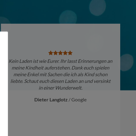
Kein Laden ist wie Eurer. Ihr lasst Erinnerungen an
meine Kindheit auferstehen. Dank euch spielen
meine Enkel mit Sachen die ich als Kind schon
liebte. Schaut euch diesen Laden an und versinkt
in einer Wunderwelt.
Dieter Langlotz
/
Google