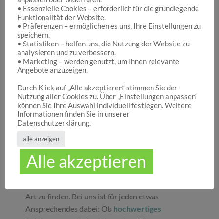
• Essenzielle Cookies – erforderlich für die grundlegende
Funktionalität der Website.
Hocuspocus – Ihr Onlineshop für die schönen
• Präferenzen – ermöglichen es uns, Ihre Einstellungen zu
Dinge des Lebens
speichern.
• Statistiken – helfen uns, die Nutzung der Website zu
analysieren und zu verbessern.
• Marketing – werden genutzt, um Ihnen relevante
Hocuspocus ist die richtige Anlaufstelle für Dich,
Angebote anzuzeigen.
wenn Du auf der Suche nach schönen
Geschenken
, tollen
Spielwaren
oder
Durch Klick auf „Alle akzeptieren“ stimmen Sie der
Nutzung aller Cookies zu. Über „Einstellungen anpassen“
ansprechender
Dekoration
bist. Wir von
können Sie Ihre Auswahl individuell festlegen. Weitere
Hocuspocus wissen schöne Dinge stets zu
Informationen finden Sie in unserer
schätzen und legen daher großen Wert darauf,
Datenschutzerklärung.
dass bei uns Groß und Klein etwas finden, was sie
alle anzeigen
glücklich macht. Jeder Tag ist ein guter Anlass, um
Alle akzeptieren
seinen Liebsten oder sich selbst eine Freude zu
machen. Unser umfassendes Sortiment gibt Ihnen
die Möglichkeit, die schönsten
Geschenke
aller
Art zu finden. Bei uns ist für jeden etwas
Ansprechendes dabei: Ob
hochwertiges