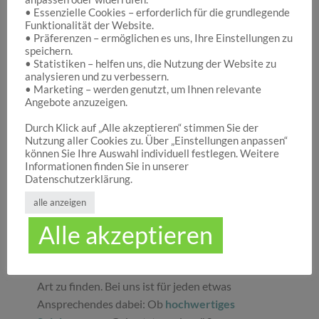
• Essenzielle Cookies – erforderlich für die grundlegende
Funktionalität der Website.
Hocuspocus – Ihr Onlineshop für die schönen
• Präferenzen – ermöglichen es uns, Ihre Einstellungen zu
Dinge des Lebens
speichern.
• Statistiken – helfen uns, die Nutzung der Website zu
analysieren und zu verbessern.
• Marketing – werden genutzt, um Ihnen relevante
Hocuspocus ist die richtige Anlaufstelle für Dich,
Angebote anzuzeigen.
wenn Du auf der Suche nach schönen
Geschenken
, tollen
Spielwaren
oder
Durch Klick auf „Alle akzeptieren“ stimmen Sie der
Nutzung aller Cookies zu. Über „Einstellungen anpassen“
ansprechender
Dekoration
bist. Wir von
können Sie Ihre Auswahl individuell festlegen. Weitere
Hocuspocus wissen schöne Dinge stets zu
Informationen finden Sie in unserer
schätzen und legen daher großen Wert darauf,
Datenschutzerklärung.
dass bei uns Groß und Klein etwas finden, was sie
alle anzeigen
glücklich macht. Jeder Tag ist ein guter Anlass, um
Alle akzeptieren
seinen Liebsten oder sich selbst eine Freude zu
machen. Unser umfassendes Sortiment gibt Ihnen
die Möglichkeit, die schönsten
Geschenke
aller
Art zu finden. Bei uns ist für jeden etwas
Ansprechendes dabei: Ob
hochwertiges