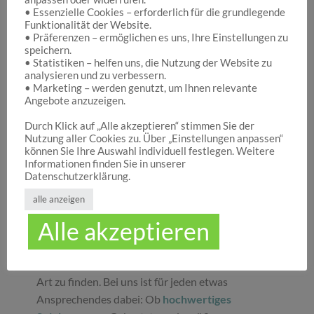
• Essenzielle Cookies – erforderlich für die grundlegende
Funktionalität der Website.
Hocuspocus – Ihr Onlineshop für die schönen
• Präferenzen – ermöglichen es uns, Ihre Einstellungen zu
Dinge des Lebens
speichern.
• Statistiken – helfen uns, die Nutzung der Website zu
analysieren und zu verbessern.
• Marketing – werden genutzt, um Ihnen relevante
Hocuspocus ist die richtige Anlaufstelle für Dich,
Angebote anzuzeigen.
wenn Du auf der Suche nach schönen
Geschenken
, tollen
Spielwaren
oder
Durch Klick auf „Alle akzeptieren“ stimmen Sie der
Nutzung aller Cookies zu. Über „Einstellungen anpassen“
ansprechender
Dekoration
bist. Wir von
können Sie Ihre Auswahl individuell festlegen. Weitere
Hocuspocus wissen schöne Dinge stets zu
Informationen finden Sie in unserer
schätzen und legen daher großen Wert darauf,
Datenschutzerklärung.
dass bei uns Groß und Klein etwas finden, was sie
alle anzeigen
glücklich macht. Jeder Tag ist ein guter Anlass, um
Alle akzeptieren
seinen Liebsten oder sich selbst eine Freude zu
machen. Unser umfassendes Sortiment gibt Ihnen
die Möglichkeit, die schönsten
Geschenke
aller
Art zu finden. Bei uns ist für jeden etwas
Ansprechendes dabei: Ob
hochwertiges