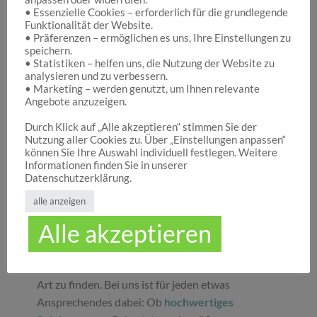
• Essenzielle Cookies – erforderlich für die grundlegende
Funktionalität der Website.
Hocuspocus – Ihr Onlineshop für die schönen
• Präferenzen – ermöglichen es uns, Ihre Einstellungen zu
Dinge des Lebens
speichern.
• Statistiken – helfen uns, die Nutzung der Website zu
analysieren und zu verbessern.
• Marketing – werden genutzt, um Ihnen relevante
Hocuspocus ist die richtige Anlaufstelle für Dich,
Angebote anzuzeigen.
wenn Du auf der Suche nach schönen
Geschenken
, tollen
Spielwaren
oder
Durch Klick auf „Alle akzeptieren“ stimmen Sie der
Nutzung aller Cookies zu. Über „Einstellungen anpassen“
ansprechender
Dekoration
bist. Wir von
können Sie Ihre Auswahl individuell festlegen. Weitere
Hocuspocus wissen schöne Dinge stets zu
Informationen finden Sie in unserer
schätzen und legen daher großen Wert darauf,
Datenschutzerklärung.
dass bei uns Groß und Klein etwas finden, was sie
alle anzeigen
glücklich macht. Jeder Tag ist ein guter Anlass, um
Alle akzeptieren
seinen Liebsten oder sich selbst eine Freude zu
machen. Unser umfassendes Sortiment gibt Ihnen
die Möglichkeit, die schönsten
Geschenke
aller
Art zu finden. Bei uns ist für jeden etwas
Ansprechendes dabei: Ob
hochwertiges