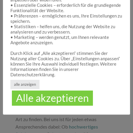
• Essenzielle Cookies – erforderlich für die grundlegende
Funktionalität der Website.
Hocuspocus – Ihr Onlineshop für die schönen
• Präferenzen – ermöglichen es uns, Ihre Einstellungen zu
Dinge des Lebens
speichern.
• Statistiken – helfen uns, die Nutzung der Website zu
analysieren und zu verbessern.
• Marketing – werden genutzt, um Ihnen relevante
Hocuspocus ist die richtige Anlaufstelle für Dich,
Angebote anzuzeigen.
wenn Du auf der Suche nach schönen
Geschenken
, tollen
Spielwaren
oder
Durch Klick auf „Alle akzeptieren“ stimmen Sie der
Nutzung aller Cookies zu. Über „Einstellungen anpassen“
ansprechender
Dekoration
bist. Wir von
können Sie Ihre Auswahl individuell festlegen. Weitere
Hocuspocus wissen schöne Dinge stets zu
Informationen finden Sie in unserer
schätzen und legen daher großen Wert darauf,
Datenschutzerklärung.
dass bei uns Groß und Klein etwas finden, was sie
alle anzeigen
glücklich macht. Jeder Tag ist ein guter Anlass, um
Alle akzeptieren
seinen Liebsten oder sich selbst eine Freude zu
machen. Unser umfassendes Sortiment gibt Ihnen
die Möglichkeit, die schönsten
Geschenke
aller
Art zu finden. Bei uns ist für jeden etwas
Ansprechendes dabei: Ob
hochwertiges