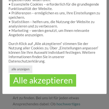
• Essenzielle Cookies – erforderlich für die grundlegende
Funktionalität der Website.
Hocuspocus – Ihr Onlineshop für die schönen
• Präferenzen – ermöglichen es uns, Ihre Einstellungen zu
Dinge des Lebens
speichern.
• Statistiken – helfen uns, die Nutzung der Website zu
analysieren und zu verbessern.
• Marketing – werden genutzt, um Ihnen relevante
Hocuspocus ist die richtige Anlaufstelle für Dich,
Angebote anzuzeigen.
wenn Du auf der Suche nach schönen
Geschenken
, tollen
Spielwaren
oder
Durch Klick auf „Alle akzeptieren“ stimmen Sie der
Nutzung aller Cookies zu. Über „Einstellungen anpassen“
ansprechender
Dekoration
bist. Wir von
können Sie Ihre Auswahl individuell festlegen. Weitere
Hocuspocus wissen schöne Dinge stets zu
Informationen finden Sie in unserer
schätzen und legen daher großen Wert darauf,
Datenschutzerklärung.
dass bei uns Groß und Klein etwas finden, was sie
alle anzeigen
glücklich macht. Jeder Tag ist ein guter Anlass, um
Alle akzeptieren
seinen Liebsten oder sich selbst eine Freude zu
machen. Unser umfassendes Sortiment gibt Ihnen
die Möglichkeit, die schönsten
Geschenke
aller
Art zu finden. Bei uns ist für jeden etwas
Ansprechendes dabei: Ob
hochwertiges