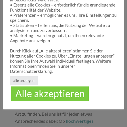
• Essenzielle Cookies – erforderlich für die grundlegende
Funktionalität der Website.
Hocuspocus – Ihr Onlineshop für die schönen
• Präferenzen – ermöglichen es uns, Ihre Einstellungen zu
Dinge des Lebens
speichern.
• Statistiken – helfen uns, die Nutzung der Website zu
analysieren und zu verbessern.
• Marketing – werden genutzt, um Ihnen relevante
Hocuspocus ist die richtige Anlaufstelle für Dich,
Angebote anzuzeigen.
wenn Du auf der Suche nach schönen
Geschenken
, tollen
Spielwaren
oder
Durch Klick auf „Alle akzeptieren“ stimmen Sie der
Nutzung aller Cookies zu. Über „Einstellungen anpassen“
ansprechender
Dekoration
bist. Wir von
können Sie Ihre Auswahl individuell festlegen. Weitere
Hocuspocus wissen schöne Dinge stets zu
Informationen finden Sie in unserer
schätzen und legen daher großen Wert darauf,
Datenschutzerklärung.
dass bei uns Groß und Klein etwas finden, was sie
alle anzeigen
glücklich macht. Jeder Tag ist ein guter Anlass, um
Alle akzeptieren
seinen Liebsten oder sich selbst eine Freude zu
machen. Unser umfassendes Sortiment gibt Ihnen
die Möglichkeit, die schönsten
Geschenke
aller
Art zu finden. Bei uns ist für jeden etwas
Ansprechendes dabei: Ob
hochwertiges