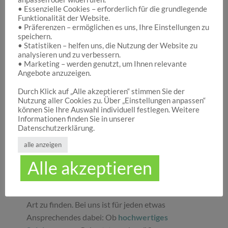
• Essenzielle Cookies – erforderlich für die grundlegende
Funktionalität der Website.
Hocuspocus – Ihr Onlineshop für die schönen
• Präferenzen – ermöglichen es uns, Ihre Einstellungen zu
Dinge des Lebens
speichern.
• Statistiken – helfen uns, die Nutzung der Website zu
analysieren und zu verbessern.
• Marketing – werden genutzt, um Ihnen relevante
Hocuspocus ist die richtige Anlaufstelle für Dich,
Angebote anzuzeigen.
wenn Du auf der Suche nach schönen
Geschenken
, tollen
Spielwaren
oder
Durch Klick auf „Alle akzeptieren“ stimmen Sie der
Nutzung aller Cookies zu. Über „Einstellungen anpassen“
ansprechender
Dekoration
bist. Wir von
können Sie Ihre Auswahl individuell festlegen. Weitere
Hocuspocus wissen schöne Dinge stets zu
Informationen finden Sie in unserer
schätzen und legen daher großen Wert darauf,
Datenschutzerklärung.
dass bei uns Groß und Klein etwas finden, was sie
alle anzeigen
glücklich macht. Jeder Tag ist ein guter Anlass, um
Alle akzeptieren
seinen Liebsten oder sich selbst eine Freude zu
machen. Unser umfassendes Sortiment gibt Ihnen
die Möglichkeit, die schönsten
Geschenke
aller
Art zu finden. Bei uns ist für jeden etwas
Ansprechendes dabei: Ob
hochwertiges