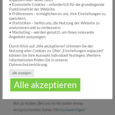
• Essenzielle Cookies – erforderlich für die grundlegende
Funktionalität der Website.
Hocuspocus – Ihr Onlineshop für die schönen
• Präferenzen – ermöglichen es uns, Ihre Einstellungen zu
Dinge des Lebens
speichern.
• Statistiken – helfen uns, die Nutzung der Website zu
analysieren und zu verbessern.
• Marketing – werden genutzt, um Ihnen relevante
Hocuspocus ist die richtige Anlaufstelle für Dich,
Angebote anzuzeigen.
wenn Du auf der Suche nach schönen
Geschenken
, tollen
Spielwaren
oder
Durch Klick auf „Alle akzeptieren“ stimmen Sie der
Nutzung aller Cookies zu. Über „Einstellungen anpassen“
ansprechender
Dekoration
bist. Wir von
können Sie Ihre Auswahl individuell festlegen. Weitere
Hocuspocus wissen schöne Dinge stets zu
Informationen finden Sie in unserer
schätzen und legen daher großen Wert darauf,
Datenschutzerklärung.
dass bei uns Groß und Klein etwas finden, was sie
alle anzeigen
glücklich macht. Jeder Tag ist ein guter Anlass, um
Alle akzeptieren
seinen Liebsten oder sich selbst eine Freude zu
machen. Unser umfassendes Sortiment gibt Ihnen
die Möglichkeit, die schönsten
Geschenke
aller
Art zu finden. Bei uns ist für jeden etwas
Ansprechendes dabei: Ob
hochwertiges