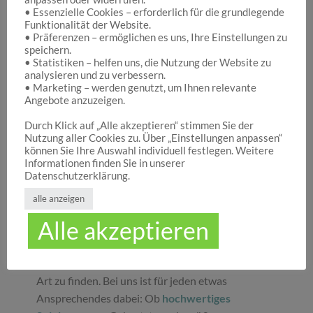
• Essenzielle Cookies – erforderlich für die grundlegende
Funktionalität der Website.
Hocuspocus – Ihr Onlineshop für die schönen
• Präferenzen – ermöglichen es uns, Ihre Einstellungen zu
Dinge des Lebens
speichern.
• Statistiken – helfen uns, die Nutzung der Website zu
analysieren und zu verbessern.
• Marketing – werden genutzt, um Ihnen relevante
Hocuspocus ist die richtige Anlaufstelle für Dich,
Angebote anzuzeigen.
wenn Du auf der Suche nach schönen
Geschenken
, tollen
Spielwaren
oder
Durch Klick auf „Alle akzeptieren“ stimmen Sie der
Nutzung aller Cookies zu. Über „Einstellungen anpassen“
ansprechender
Dekoration
bist. Wir von
können Sie Ihre Auswahl individuell festlegen. Weitere
Hocuspocus wissen schöne Dinge stets zu
Informationen finden Sie in unserer
schätzen und legen daher großen Wert darauf,
Datenschutzerklärung.
dass bei uns Groß und Klein etwas finden, was sie
alle anzeigen
glücklich macht. Jeder Tag ist ein guter Anlass, um
Alle akzeptieren
seinen Liebsten oder sich selbst eine Freude zu
machen. Unser umfassendes Sortiment gibt Ihnen
die Möglichkeit, die schönsten
Geschenke
aller
Art zu finden. Bei uns ist für jeden etwas
Ansprechendes dabei: Ob
hochwertiges