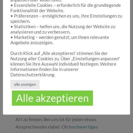
• Essenzielle Cookies – erforderlich für die grundlegende
Funktionalität der Website.
Hocuspocus – Ihr Onlineshop für die schönen
• Präferenzen – ermöglichen es uns, Ihre Einstellungen zu
Dinge des Lebens
speichern.
• Statistiken – helfen uns, die Nutzung der Website zu
analysieren und zu verbessern.
• Marketing – werden genutzt, um Ihnen relevante
Hocuspocus ist die richtige Anlaufstelle für Dich,
Angebote anzuzeigen.
wenn Du auf der Suche nach schönen
Geschenken
, tollen
Spielwaren
oder
Durch Klick auf „Alle akzeptieren“ stimmen Sie der
Nutzung aller Cookies zu. Über „Einstellungen anpassen“
ansprechender
Dekoration
bist. Wir von
können Sie Ihre Auswahl individuell festlegen. Weitere
Hocuspocus wissen schöne Dinge stets zu
Informationen finden Sie in unserer
schätzen und legen daher großen Wert darauf,
Datenschutzerklärung.
dass bei uns Groß und Klein etwas finden, was sie
alle anzeigen
glücklich macht. Jeder Tag ist ein guter Anlass, um
Alle akzeptieren
seinen Liebsten oder sich selbst eine Freude zu
machen. Unser umfassendes Sortiment gibt Ihnen
die Möglichkeit, die schönsten
Geschenke
aller
Art zu finden. Bei uns ist für jeden etwas
Ansprechendes dabei: Ob
hochwertiges