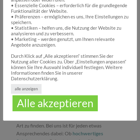
• Essenzielle Cookies – erforderlich für die grundlegende
Funktionalität der Website.
Hocuspocus – Ihr Onlineshop für die schönen
• Präferenzen – ermöglichen es uns, Ihre Einstellungen zu
Dinge des Lebens
speichern.
• Statistiken – helfen uns, die Nutzung der Website zu
analysieren und zu verbessern.
• Marketing – werden genutzt, um Ihnen relevante
Hocuspocus ist die richtige Anlaufstelle für Dich,
Angebote anzuzeigen.
wenn Du auf der Suche nach schönen
Geschenken
, tollen
Spielwaren
oder
Durch Klick auf „Alle akzeptieren“ stimmen Sie der
Nutzung aller Cookies zu. Über „Einstellungen anpassen“
ansprechender
Dekoration
bist. Wir von
können Sie Ihre Auswahl individuell festlegen. Weitere
Hocuspocus wissen schöne Dinge stets zu
Informationen finden Sie in unserer
schätzen und legen daher großen Wert darauf,
Datenschutzerklärung.
dass bei uns Groß und Klein etwas finden, was sie
alle anzeigen
glücklich macht. Jeder Tag ist ein guter Anlass, um
Alle akzeptieren
seinen Liebsten oder sich selbst eine Freude zu
machen. Unser umfassendes Sortiment gibt Ihnen
die Möglichkeit, die schönsten
Geschenke
aller
Art zu finden. Bei uns ist für jeden etwas
Ansprechendes dabei: Ob
hochwertiges