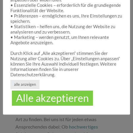
• Essenzielle Cookies – erforderlich für die grundlegende
Funktionalität der Website.
Hocuspocus – Ihr Onlineshop für die schönen
• Präferenzen – ermöglichen es uns, Ihre Einstellungen zu
Dinge des Lebens
speichern.
• Statistiken – helfen uns, die Nutzung der Website zu
analysieren und zu verbessern.
• Marketing – werden genutzt, um Ihnen relevante
Hocuspocus ist die richtige Anlaufstelle für Dich,
Angebote anzuzeigen.
wenn Du auf der Suche nach schönen
Geschenken
, tollen
Spielwaren
oder
Durch Klick auf „Alle akzeptieren“ stimmen Sie der
Nutzung aller Cookies zu. Über „Einstellungen anpassen“
ansprechender
Dekoration
bist. Wir von
können Sie Ihre Auswahl individuell festlegen. Weitere
Hocuspocus wissen schöne Dinge stets zu
Informationen finden Sie in unserer
schätzen und legen daher großen Wert darauf,
Datenschutzerklärung.
dass bei uns Groß und Klein etwas finden, was sie
alle anzeigen
glücklich macht. Jeder Tag ist ein guter Anlass, um
Alle akzeptieren
seinen Liebsten oder sich selbst eine Freude zu
machen. Unser umfassendes Sortiment gibt Ihnen
die Möglichkeit, die schönsten
Geschenke
aller
Art zu finden. Bei uns ist für jeden etwas
Ansprechendes dabei: Ob
hochwertiges