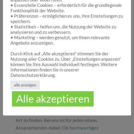
• Essenzielle Cookies – erforderlich für die grundlegende
Funktionalität der Website.
Hocuspocus – Ihr Onlineshop für die schönen
• Präferenzen – ermöglichen es uns, Ihre Einstellungen zu
Dinge des Lebens
speichern.
• Statistiken – helfen uns, die Nutzung der Website zu
analysieren und zu verbessern.
• Marketing – werden genutzt, um Ihnen relevante
Hocuspocus ist die richtige Anlaufstelle für Dich,
Angebote anzuzeigen.
wenn Du auf der Suche nach schönen
Geschenken
, tollen
Spielwaren
oder
Durch Klick auf „Alle akzeptieren“ stimmen Sie der
Nutzung aller Cookies zu. Über „Einstellungen anpassen“
ansprechender
Dekoration
bist. Wir von
können Sie Ihre Auswahl individuell festlegen. Weitere
Hocuspocus wissen schöne Dinge stets zu
Informationen finden Sie in unserer
schätzen und legen daher großen Wert darauf,
Datenschutzerklärung.
dass bei uns Groß und Klein etwas finden, was sie
alle anzeigen
glücklich macht. Jeder Tag ist ein guter Anlass, um
Alle akzeptieren
seinen Liebsten oder sich selbst eine Freude zu
machen. Unser umfassendes Sortiment gibt Ihnen
die Möglichkeit, die schönsten
Geschenke
aller
Art zu finden. Bei uns ist für jeden etwas
Ansprechendes dabei: Ob
hochwertiges