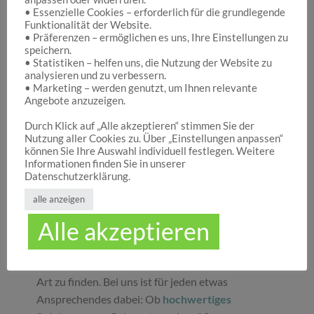
• Essenzielle Cookies – erforderlich für die grundlegende
Funktionalität der Website.
Hocuspocus – Ihr Onlineshop für die schönen
• Präferenzen – ermöglichen es uns, Ihre Einstellungen zu
Dinge des Lebens
speichern.
• Statistiken – helfen uns, die Nutzung der Website zu
analysieren und zu verbessern.
• Marketing – werden genutzt, um Ihnen relevante
Hocuspocus ist die richtige Anlaufstelle für Dich,
Angebote anzuzeigen.
wenn Du auf der Suche nach schönen
Geschenken
, tollen
Spielwaren
oder
Durch Klick auf „Alle akzeptieren“ stimmen Sie der
Nutzung aller Cookies zu. Über „Einstellungen anpassen“
ansprechender
Dekoration
bist. Wir von
können Sie Ihre Auswahl individuell festlegen. Weitere
Hocuspocus wissen schöne Dinge stets zu
Informationen finden Sie in unserer
schätzen und legen daher großen Wert darauf,
Datenschutzerklärung.
dass bei uns Groß und Klein etwas finden, was sie
alle anzeigen
glücklich macht. Jeder Tag ist ein guter Anlass, um
Alle akzeptieren
seinen Liebsten oder sich selbst eine Freude zu
machen. Unser umfassendes Sortiment gibt Ihnen
die Möglichkeit, die schönsten
Geschenke
aller
Art zu finden. Bei uns ist für jeden etwas
Ansprechendes dabei: Ob
hochwertiges