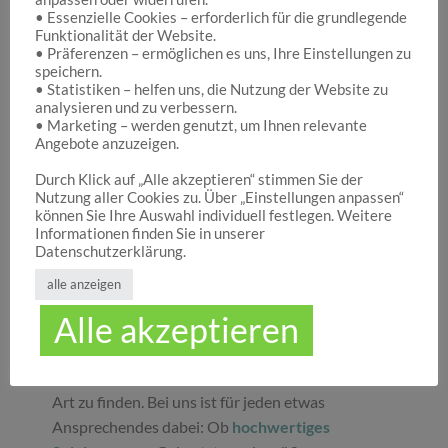
• Essenzielle Cookies – erforderlich für die grundlegende
Funktionalität der Website.
Hocuspocus – Ihr Onlineshop für die schönen
• Präferenzen – ermöglichen es uns, Ihre Einstellungen zu
Dinge des Lebens
speichern.
• Statistiken – helfen uns, die Nutzung der Website zu
analysieren und zu verbessern.
• Marketing – werden genutzt, um Ihnen relevante
Hocuspocus ist die richtige Anlaufstelle für Dich,
Angebote anzuzeigen.
wenn Du auf der Suche nach schönen
Geschenken
, tollen
Spielwaren
oder
Durch Klick auf „Alle akzeptieren“ stimmen Sie der
Nutzung aller Cookies zu. Über „Einstellungen anpassen“
ansprechender
Dekoration
bist. Wir von
können Sie Ihre Auswahl individuell festlegen. Weitere
Hocuspocus wissen schöne Dinge stets zu
Informationen finden Sie in unserer
schätzen und legen daher großen Wert darauf,
Datenschutzerklärung.
dass bei uns Groß und Klein etwas finden, was sie
alle anzeigen
glücklich macht. Jeder Tag ist ein guter Anlass, um
Alle akzeptieren
seinen Liebsten oder sich selbst eine Freude zu
machen. Unser umfassendes Sortiment gibt Ihnen
die Möglichkeit, die schönsten
Geschenke
aller
Art zu finden. Bei uns ist für jeden etwas
Ansprechendes dabei: Ob
hochwertiges