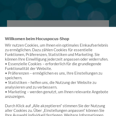
Willkomen beim Hocuspocus-Shop
Wir nutzen Cookies, um Ihnen ein optimales Einkaufserlebnis
zu ermöglichen. Dazu zählen Cookies für essentielle
Es handelt sich um einen kleinen Laden, der einen
Funktionen, Präferenzen, Statistiken und Marketing. Sie
vielfach verzaubert. (…) Dann hat er eine Fülle von
können Ihre Einwilligung jederzeit anpassen oder widerrufen.
Waren, man könnte sich stundenlang dort
• Essenzielle Cookies – erforderlich für die grundlegende
Funktionalität der Website.
aufhalten. Schließlich ist der Laden sehr vielfältig.
• Präferenzen – ermöglichen es uns, Ihre Einstellungen zu
Neben liebevoll ausgesuchtem Spielzeug (auch
speichern.
nachhaltigen Produkten), gibt es zum Beispiel
• Statistiken – helfen uns, die Nutzung der Website zu
Produkte von Künstlern (Schmuck) oder
analysieren und zu verbessern.
Kostüme.
• Marketing – werden genutzt, um Ihnen relevante Angebote
anzuzeigen.
Thomas Bitterlich
/
Google
Durch Klick auf „Alle akzeptieren“ stimmen Sie der Nutzung
aller Cookies zu. Über „Einstellungen anpassen“ können Sie
Ihre Auswahl individuell festlegen. Weitere Informationen