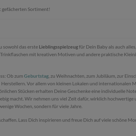
t gefächerten Sortiment!
Du sowohl das erste
Lieblingsspielzeug
für Dein Baby als auch alle
Trinkflaschen mit kreativen Motiven und andere praktische Klein
ass: Ob zum
Geburtstag
, zu Weihnachten, zum Jubiläum, zur Einsc
Herstellern. Vor allem von kleinen Lokalen und internationalen 
sönlichen Stücken erhalten Deine Geschenke eine individuelle Not
glebig macht. Wir nehmen uns viel Zeit dafür, wirklich hochwertig
 wenige Wochen, sondern für viele Jahre.
schaffen. Lass Dich inspirieren und freue Dich auf viele schöne