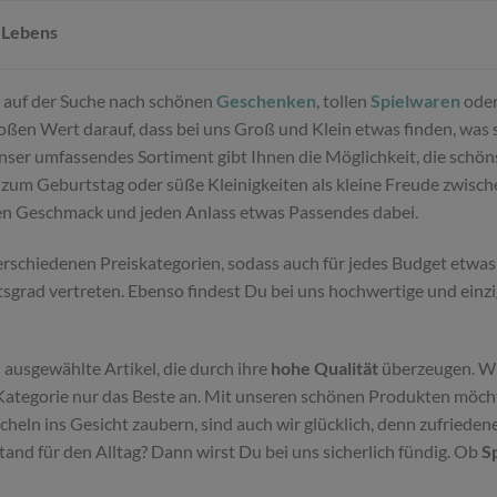
 Lebens
Du auf der Suche nach schönen
Geschenken
, tollen
Spielwaren
oder
ßen Wert darauf, dass bei uns Groß und Klein etwas finden, was sie
Unser umfassendes Sortiment gibt Ihnen die Möglichkeit, die schö
zum Geburtstag oder süße Kleinigkeiten als kleine Freude zwisc
den Geschmack und jeden Anlass etwas Passendes dabei.
schiedenen Preiskategorien, sodass auch für jedes Budget etwas 
tsgrad vertreten. Ebenso findest Du bei uns hochwertige und einz
 ausgewählte Artikel, die durch ihre
hohe Qualität
überzeugen. Wi
ategorie nur das Beste an. Mit unseren schönen Produkten möchte
eln ins Gesicht zaubern, sind auch wir glücklich, denn zufriede
d für den Alltag? Dann wirst Du bei uns sicherlich fündig. Ob
S