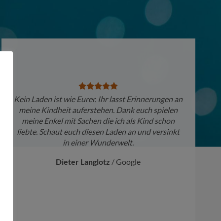
Kein Laden ist wie Eurer. Ihr lasst Erinnerungen an
meine Kindheit auferstehen. Dank euch spielen
meine Enkel mit Sachen die ich als Kind schon
liebte. Schaut euch diesen Laden an und versinkt
in einer Wunderwelt.
Dieter Langlotz
/
Google