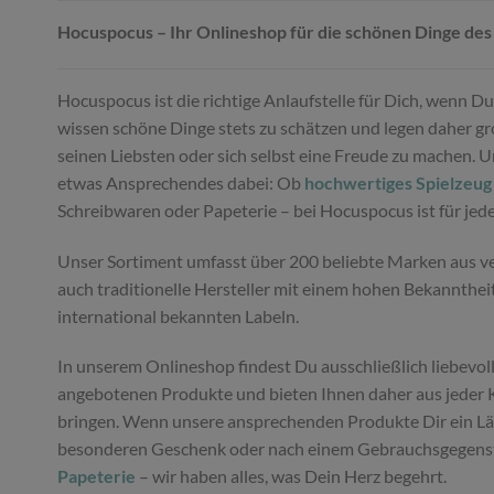
Hocuspocus – Ihr Onlineshop für die schönen Dinge des
Hocuspocus ist die richtige Anlaufstelle für Dich, wenn 
wissen schöne Dinge stets zu schätzen und legen daher gro
seinen Liebsten oder sich selbst eine Freude zu machen. 
etwas Ansprechendes dabei: Ob
hochwertiges Spielzeug
Schreibwaren oder Papeterie – bei Hocuspocus ist für je
Unser Sortiment umfasst über 200 beliebte Marken aus ver
auch traditionelle Hersteller mit einem hohen Bekannthei
international bekannten Labeln.
In unserem Onlineshop findest Du ausschließlich liebevoll
angebotenen Produkte und bieten Ihnen daher aus jeder K
bringen. Wenn unsere ansprechenden Produkte Dir ein Läch
besonderen Geschenk oder nach einem Gebrauchsgegenstan
Papeterie
– wir haben alles, was Dein Herz begehrt.