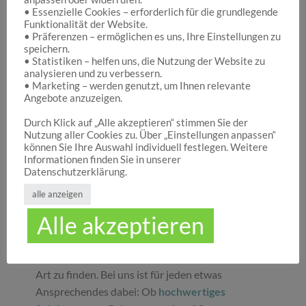
• Essenzielle Cookies – erforderlich für die grundlegende
Funktionalität der Website.
Hocuspocus – Ihr Onlineshop für die schönen
• Präferenzen – ermöglichen es uns, Ihre Einstellungen zu
Dinge des Lebens
speichern.
• Statistiken – helfen uns, die Nutzung der Website zu
analysieren und zu verbessern.
• Marketing – werden genutzt, um Ihnen relevante
Hocuspocus ist die richtige Anlaufstelle für Dich,
Angebote anzuzeigen.
wenn Du auf der Suche nach schönen
Geschenken
, tollen
Spielwaren
oder
Durch Klick auf „Alle akzeptieren“ stimmen Sie der
Nutzung aller Cookies zu. Über „Einstellungen anpassen“
ansprechender
Dekoration
bist. Wir von
können Sie Ihre Auswahl individuell festlegen. Weitere
Hocuspocus wissen schöne Dinge stets zu
Informationen finden Sie in unserer
schätzen und legen daher großen Wert darauf,
Datenschutzerklärung.
dass bei uns Groß und Klein etwas finden, was sie
alle anzeigen
glücklich macht. Jeder Tag ist ein guter Anlass, um
Alle akzeptieren
seinen Liebsten oder sich selbst eine Freude zu
machen. Unser umfassendes Sortiment gibt Ihnen
die Möglichkeit, die schönsten
Geschenke
aller
Art zu finden. Bei uns ist für jeden etwas
Ansprechendes dabei: Ob
hochwertiges