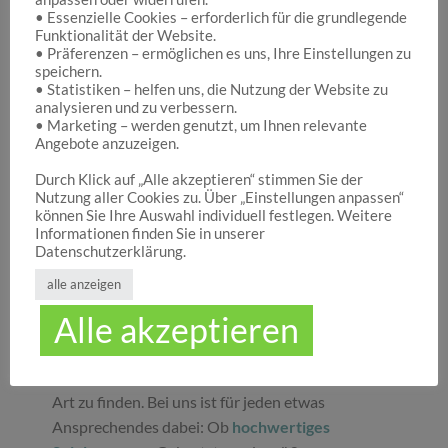
• Essenzielle Cookies – erforderlich für die grundlegende
Funktionalität der Website.
Hocuspocus – Ihr Onlineshop für die schönen
• Präferenzen – ermöglichen es uns, Ihre Einstellungen zu
Dinge des Lebens
speichern.
• Statistiken – helfen uns, die Nutzung der Website zu
analysieren und zu verbessern.
• Marketing – werden genutzt, um Ihnen relevante
Hocuspocus ist die richtige Anlaufstelle für Dich,
Angebote anzuzeigen.
wenn Du auf der Suche nach schönen
Geschenken
, tollen
Spielwaren
oder
Durch Klick auf „Alle akzeptieren“ stimmen Sie der
Nutzung aller Cookies zu. Über „Einstellungen anpassen“
ansprechender
Dekoration
bist. Wir von
können Sie Ihre Auswahl individuell festlegen. Weitere
Hocuspocus wissen schöne Dinge stets zu
Informationen finden Sie in unserer
schätzen und legen daher großen Wert darauf,
Datenschutzerklärung.
dass bei uns Groß und Klein etwas finden, was sie
alle anzeigen
glücklich macht. Jeder Tag ist ein guter Anlass, um
Alle akzeptieren
seinen Liebsten oder sich selbst eine Freude zu
machen. Unser umfassendes Sortiment gibt Ihnen
die Möglichkeit, die schönsten
Geschenke
aller
Art zu finden. Bei uns ist für jeden etwas
Ansprechendes dabei: Ob
hochwertiges