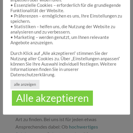
• Essenzielle Cookies – erforderlich für die grundlegende
Funktionalität der Website.
Hocuspocus – Ihr Onlineshop für die schönen
• Präferenzen – ermöglichen es uns, Ihre Einstellungen zu
Dinge des Lebens
speichern.
• Statistiken – helfen uns, die Nutzung der Website zu
analysieren und zu verbessern.
• Marketing – werden genutzt, um Ihnen relevante
Hocuspocus ist die richtige Anlaufstelle für Dich,
Angebote anzuzeigen.
wenn Du auf der Suche nach schönen
Geschenken
, tollen
Spielwaren
oder
Durch Klick auf „Alle akzeptieren“ stimmen Sie der
Nutzung aller Cookies zu. Über „Einstellungen anpassen“
ansprechender
Dekoration
bist. Wir von
können Sie Ihre Auswahl individuell festlegen. Weitere
Hocuspocus wissen schöne Dinge stets zu
Informationen finden Sie in unserer
schätzen und legen daher großen Wert darauf,
Datenschutzerklärung.
dass bei uns Groß und Klein etwas finden, was sie
alle anzeigen
glücklich macht. Jeder Tag ist ein guter Anlass, um
Alle akzeptieren
seinen Liebsten oder sich selbst eine Freude zu
machen. Unser umfassendes Sortiment gibt Ihnen
die Möglichkeit, die schönsten
Geschenke
aller
Art zu finden. Bei uns ist für jeden etwas
Ansprechendes dabei: Ob
hochwertiges