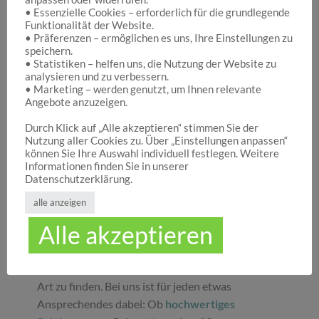
• Essenzielle Cookies – erforderlich für die grundlegende
Funktionalität der Website.
Hocuspocus – Ihr Onlineshop für die schönen
• Präferenzen – ermöglichen es uns, Ihre Einstellungen zu
Dinge des Lebens
speichern.
• Statistiken – helfen uns, die Nutzung der Website zu
analysieren und zu verbessern.
• Marketing – werden genutzt, um Ihnen relevante
Hocuspocus ist die richtige Anlaufstelle für Dich,
Angebote anzuzeigen.
wenn Du auf der Suche nach schönen
Geschenken
, tollen
Spielwaren
oder
Durch Klick auf „Alle akzeptieren“ stimmen Sie der
Nutzung aller Cookies zu. Über „Einstellungen anpassen“
ansprechender
Dekoration
bist. Wir von
können Sie Ihre Auswahl individuell festlegen. Weitere
Hocuspocus wissen schöne Dinge stets zu
Informationen finden Sie in unserer
schätzen und legen daher großen Wert darauf,
Datenschutzerklärung.
dass bei uns Groß und Klein etwas finden, was sie
alle anzeigen
glücklich macht. Jeder Tag ist ein guter Anlass, um
Alle akzeptieren
seinen Liebsten oder sich selbst eine Freude zu
machen. Unser umfassendes Sortiment gibt Ihnen
die Möglichkeit, die schönsten
Geschenke
aller
Art zu finden. Bei uns ist für jeden etwas
Ansprechendes dabei: Ob
hochwertiges