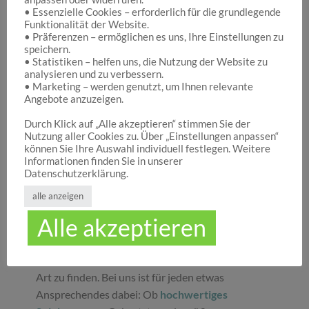
• Essenzielle Cookies – erforderlich für die grundlegende
Funktionalität der Website.
Hocuspocus – Ihr Onlineshop für die schönen
• Präferenzen – ermöglichen es uns, Ihre Einstellungen zu
Dinge des Lebens
speichern.
• Statistiken – helfen uns, die Nutzung der Website zu
analysieren und zu verbessern.
• Marketing – werden genutzt, um Ihnen relevante
Hocuspocus ist die richtige Anlaufstelle für Dich,
Angebote anzuzeigen.
wenn Du auf der Suche nach schönen
Geschenken
, tollen
Spielwaren
oder
Durch Klick auf „Alle akzeptieren“ stimmen Sie der
Nutzung aller Cookies zu. Über „Einstellungen anpassen“
ansprechender
Dekoration
bist. Wir von
können Sie Ihre Auswahl individuell festlegen. Weitere
Hocuspocus wissen schöne Dinge stets zu
Informationen finden Sie in unserer
schätzen und legen daher großen Wert darauf,
Datenschutzerklärung.
dass bei uns Groß und Klein etwas finden, was sie
alle anzeigen
glücklich macht. Jeder Tag ist ein guter Anlass, um
Alle akzeptieren
seinen Liebsten oder sich selbst eine Freude zu
machen. Unser umfassendes Sortiment gibt Ihnen
die Möglichkeit, die schönsten
Geschenke
aller
Art zu finden. Bei uns ist für jeden etwas
Ansprechendes dabei: Ob
hochwertiges