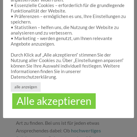
• Essenzielle Cookies – erforderlich für die grundlegende
Funktionalität der Website.
Hocuspocus – Ihr Onlineshop für die schönen
• Präferenzen – ermöglichen es uns, Ihre Einstellungen zu
Dinge des Lebens
speichern.
• Statistiken – helfen uns, die Nutzung der Website zu
analysieren und zu verbessern.
• Marketing – werden genutzt, um Ihnen relevante
Hocuspocus ist die richtige Anlaufstelle für Dich,
Angebote anzuzeigen.
wenn Du auf der Suche nach schönen
Geschenken
, tollen
Spielwaren
oder
Durch Klick auf „Alle akzeptieren“ stimmen Sie der
Nutzung aller Cookies zu. Über „Einstellungen anpassen“
ansprechender
Dekoration
bist. Wir von
können Sie Ihre Auswahl individuell festlegen. Weitere
Hocuspocus wissen schöne Dinge stets zu
Informationen finden Sie in unserer
schätzen und legen daher großen Wert darauf,
Datenschutzerklärung.
dass bei uns Groß und Klein etwas finden, was sie
alle anzeigen
glücklich macht. Jeder Tag ist ein guter Anlass, um
Alle akzeptieren
seinen Liebsten oder sich selbst eine Freude zu
machen. Unser umfassendes Sortiment gibt Ihnen
die Möglichkeit, die schönsten
Geschenke
aller
Art zu finden. Bei uns ist für jeden etwas
Ansprechendes dabei: Ob
hochwertiges