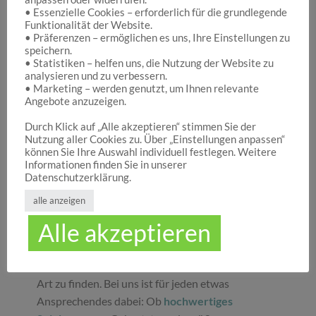
• Essenzielle Cookies – erforderlich für die grundlegende
Funktionalität der Website.
Hocuspocus – Ihr Onlineshop für die schönen
• Präferenzen – ermöglichen es uns, Ihre Einstellungen zu
Dinge des Lebens
speichern.
• Statistiken – helfen uns, die Nutzung der Website zu
analysieren und zu verbessern.
• Marketing – werden genutzt, um Ihnen relevante
Hocuspocus ist die richtige Anlaufstelle für Dich,
Angebote anzuzeigen.
wenn Du auf der Suche nach schönen
Geschenken
, tollen
Spielwaren
oder
Durch Klick auf „Alle akzeptieren“ stimmen Sie der
Nutzung aller Cookies zu. Über „Einstellungen anpassen“
ansprechender
Dekoration
bist. Wir von
können Sie Ihre Auswahl individuell festlegen. Weitere
Hocuspocus wissen schöne Dinge stets zu
Informationen finden Sie in unserer
schätzen und legen daher großen Wert darauf,
Datenschutzerklärung.
dass bei uns Groß und Klein etwas finden, was sie
alle anzeigen
glücklich macht. Jeder Tag ist ein guter Anlass, um
Alle akzeptieren
seinen Liebsten oder sich selbst eine Freude zu
machen. Unser umfassendes Sortiment gibt Ihnen
die Möglichkeit, die schönsten
Geschenke
aller
Art zu finden. Bei uns ist für jeden etwas
Ansprechendes dabei: Ob
hochwertiges