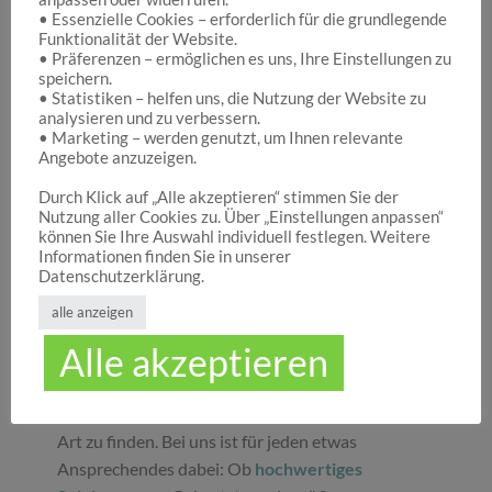
• Essenzielle Cookies – erforderlich für die grundlegende
Funktionalität der Website.
Hocuspocus – Ihr Onlineshop für die schönen
• Präferenzen – ermöglichen es uns, Ihre Einstellungen zu
Dinge des Lebens
speichern.
• Statistiken – helfen uns, die Nutzung der Website zu
analysieren und zu verbessern.
• Marketing – werden genutzt, um Ihnen relevante
Hocuspocus ist die richtige Anlaufstelle für Dich,
Angebote anzuzeigen.
wenn Du auf der Suche nach schönen
Geschenken
, tollen
Spielwaren
oder
Durch Klick auf „Alle akzeptieren“ stimmen Sie der
Nutzung aller Cookies zu. Über „Einstellungen anpassen“
ansprechender
Dekoration
bist. Wir von
können Sie Ihre Auswahl individuell festlegen. Weitere
Hocuspocus wissen schöne Dinge stets zu
Informationen finden Sie in unserer
schätzen und legen daher großen Wert darauf,
Datenschutzerklärung.
dass bei uns Groß und Klein etwas finden, was sie
alle anzeigen
glücklich macht. Jeder Tag ist ein guter Anlass, um
Alle akzeptieren
seinen Liebsten oder sich selbst eine Freude zu
machen. Unser umfassendes Sortiment gibt Ihnen
die Möglichkeit, die schönsten
Geschenke
aller
Art zu finden. Bei uns ist für jeden etwas
Ansprechendes dabei: Ob
hochwertiges