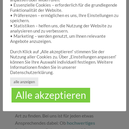
• Essenzielle Cookies – erforderlich für die grundlegende
Funktionalität der Website.
Hocuspocus – Ihr Onlineshop für die schönen
• Präferenzen – ermöglichen es uns, Ihre Einstellungen zu
Dinge des Lebens
speichern.
• Statistiken – helfen uns, die Nutzung der Website zu
analysieren und zu verbessern.
• Marketing – werden genutzt, um Ihnen relevante
Hocuspocus ist die richtige Anlaufstelle für Dich,
Angebote anzuzeigen.
wenn Du auf der Suche nach schönen
Geschenken
, tollen
Spielwaren
oder
Durch Klick auf „Alle akzeptieren“ stimmen Sie der
Nutzung aller Cookies zu. Über „Einstellungen anpassen“
ansprechender
Dekoration
bist. Wir von
können Sie Ihre Auswahl individuell festlegen. Weitere
Hocuspocus wissen schöne Dinge stets zu
Informationen finden Sie in unserer
schätzen und legen daher großen Wert darauf,
Datenschutzerklärung.
dass bei uns Groß und Klein etwas finden, was sie
alle anzeigen
glücklich macht. Jeder Tag ist ein guter Anlass, um
Alle akzeptieren
seinen Liebsten oder sich selbst eine Freude zu
machen. Unser umfassendes Sortiment gibt Ihnen
die Möglichkeit, die schönsten
Geschenke
aller
Art zu finden. Bei uns ist für jeden etwas
Ansprechendes dabei: Ob
hochwertiges