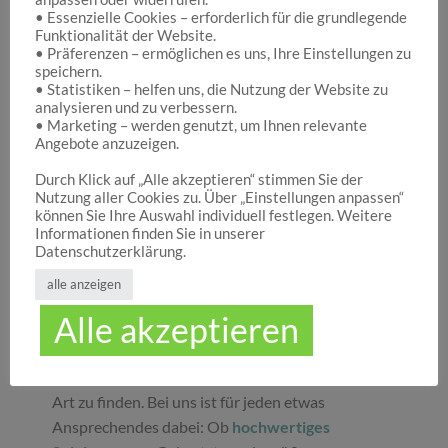
• Essenzielle Cookies – erforderlich für die grundlegende
Funktionalität der Website.
Hocuspocus – Ihr Onlineshop für die schönen
• Präferenzen – ermöglichen es uns, Ihre Einstellungen zu
Dinge des Lebens
speichern.
• Statistiken – helfen uns, die Nutzung der Website zu
analysieren und zu verbessern.
• Marketing – werden genutzt, um Ihnen relevante
Hocuspocus ist die richtige Anlaufstelle für Dich,
Angebote anzuzeigen.
wenn Du auf der Suche nach schönen
Geschenken
, tollen
Spielwaren
oder
Durch Klick auf „Alle akzeptieren“ stimmen Sie der
Nutzung aller Cookies zu. Über „Einstellungen anpassen“
ansprechender
Dekoration
bist. Wir von
können Sie Ihre Auswahl individuell festlegen. Weitere
Hocuspocus wissen schöne Dinge stets zu
Informationen finden Sie in unserer
schätzen und legen daher großen Wert darauf,
Datenschutzerklärung.
dass bei uns Groß und Klein etwas finden, was sie
alle anzeigen
glücklich macht. Jeder Tag ist ein guter Anlass, um
Alle akzeptieren
seinen Liebsten oder sich selbst eine Freude zu
machen. Unser umfassendes Sortiment gibt Ihnen
die Möglichkeit, die schönsten
Geschenke
aller
Art zu finden. Bei uns ist für jeden etwas
Ansprechendes dabei: Ob
hochwertiges