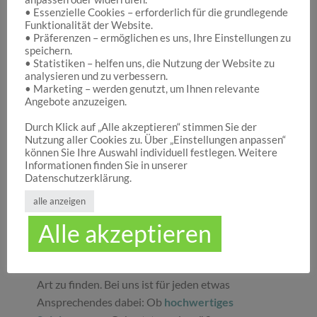
• Essenzielle Cookies – erforderlich für die grundlegende
Funktionalität der Website.
Hocuspocus – Ihr Onlineshop für die schönen
• Präferenzen – ermöglichen es uns, Ihre Einstellungen zu
Dinge des Lebens
speichern.
• Statistiken – helfen uns, die Nutzung der Website zu
analysieren und zu verbessern.
• Marketing – werden genutzt, um Ihnen relevante
Hocuspocus ist die richtige Anlaufstelle für Dich,
Angebote anzuzeigen.
wenn Du auf der Suche nach schönen
Geschenken
, tollen
Spielwaren
oder
Durch Klick auf „Alle akzeptieren“ stimmen Sie der
Nutzung aller Cookies zu. Über „Einstellungen anpassen“
ansprechender
Dekoration
bist. Wir von
können Sie Ihre Auswahl individuell festlegen. Weitere
Hocuspocus wissen schöne Dinge stets zu
Informationen finden Sie in unserer
schätzen und legen daher großen Wert darauf,
Datenschutzerklärung.
dass bei uns Groß und Klein etwas finden, was sie
alle anzeigen
glücklich macht. Jeder Tag ist ein guter Anlass, um
Alle akzeptieren
seinen Liebsten oder sich selbst eine Freude zu
machen. Unser umfassendes Sortiment gibt Ihnen
die Möglichkeit, die schönsten
Geschenke
aller
Art zu finden. Bei uns ist für jeden etwas
Ansprechendes dabei: Ob
hochwertiges