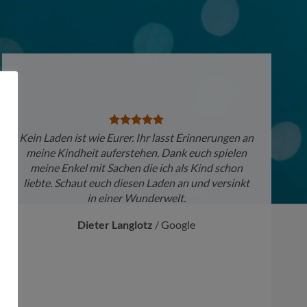
Kein Laden ist wie Eurer. Ihr lasst Erinnerungen an
meine Kindheit auferstehen. Dank euch spielen
meine Enkel mit Sachen die ich als Kind schon
liebte. Schaut euch diesen Laden an und versinkt
in einer Wunderwelt.
Dieter Langlotz
/
Google