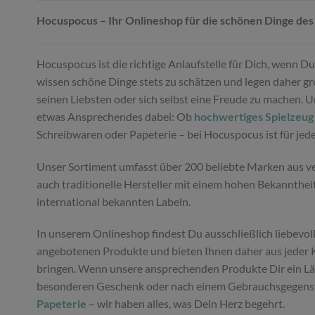
Hocuspocus – Ihr Onlineshop für die schönen Dinge des
Hocuspocus ist die richtige Anlaufstelle für Dich, wenn 
wissen schöne Dinge stets zu schätzen und legen daher gro
seinen Liebsten oder sich selbst eine Freude zu machen. 
etwas Ansprechendes dabei: Ob
hochwertiges Spielzeug
Schreibwaren oder Papeterie – bei Hocuspocus ist für je
Unser Sortiment umfasst über 200 beliebte Marken aus ver
auch traditionelle Hersteller mit einem hohen Bekannthei
international bekannten Labeln.
In unserem Onlineshop findest Du ausschließlich liebevoll
angebotenen Produkte und bieten Ihnen daher aus jeder K
bringen. Wenn unsere ansprechenden Produkte Dir ein Läch
besonderen Geschenk oder nach einem Gebrauchsgegenstan
Papeterie
– wir haben alles, was Dein Herz begehrt.