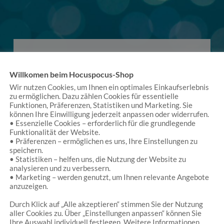
Willkomen beim Hocuspocus-Shop
Wir nutzen Cookies, um Ihnen ein optimales Einkaufserlebnis
zu ermöglichen. Dazu zählen Cookies für essentielle
Es handelt sich um einen kleinen Laden, der einen
Funktionen, Präferenzen, Statistiken und Marketing. Sie
vielfach verzaubert. (…) Dann hat er eine Fülle von
können Ihre Einwilligung jederzeit anpassen oder widerrufen.
Waren, man könnte sich stundenlang dort
• Essenzielle Cookies – erforderlich für die grundlegende
Funktionalität der Website.
aufhalten. Schließlich ist der Laden sehr vielfältig.
• Präferenzen – ermöglichen es uns, Ihre Einstellungen zu
Neben liebevoll ausgesuchtem Spielzeug (auch
speichern.
nachhaltigen Produkten), gibt es zum Beispiel
• Statistiken – helfen uns, die Nutzung der Website zu
Produkte von Künstlern (Schmuck) oder
analysieren und zu verbessern.
Kostüme.
• Marketing – werden genutzt, um Ihnen relevante Angebote
anzuzeigen.
Thomas Bitterlich
/
Google
Durch Klick auf „Alle akzeptieren“ stimmen Sie der Nutzung
aller Cookies zu. Über „Einstellungen anpassen“ können Sie
Ihre Auswahl individuell festlegen. Weitere Informationen