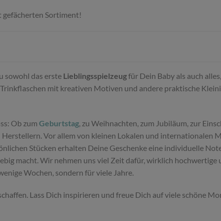
t gefächerten Sortiment!
Du sowohl das erste
Lieblingsspielzeug
für Dein Baby als auch alle
Trinkflaschen mit kreativen Motiven und andere praktische Klein
ass: Ob zum
Geburtstag
, zu Weihnachten, zum Jubiläum, zur Einsc
Herstellern. Vor allem von kleinen Lokalen und internationalen 
sönlichen Stücken erhalten Deine Geschenke eine individuelle Not
glebig macht. Wir nehmen uns viel Zeit dafür, wirklich hochwertig
 wenige Wochen, sondern für viele Jahre.
schaffen. Lass Dich inspirieren und freue Dich auf viele schöne