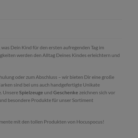
s, was Dein Kind für den ersten aufregenden Tag im
igkeiten werden den Alltag Deines Kindes erleichtern und
hulung oder zum Abschluss – wir bieten Dir eine große
Marken sind bei uns auch handgefertigte Unikate
e. Unsere
Spielzeuge
und
Geschenke
zeichnen sich vor
e und besondere Produkte für unser Sortiment
 Momente mit den tollen Produkten von Hocuspocus!