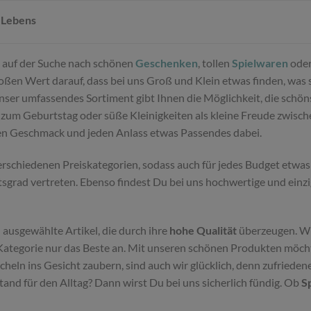
 Lebens
Du auf der Suche nach schönen
Geschenken
, tollen
Spielwaren
oder
ßen Wert darauf, dass bei uns Groß und Klein etwas finden, was sie
Unser umfassendes Sortiment gibt Ihnen die Möglichkeit, die schö
zum Geburtstag oder süße Kleinigkeiten als kleine Freude zwisc
den Geschmack und jeden Anlass etwas Passendes dabei.
schiedenen Preiskategorien, sodass auch für jedes Budget etwas 
tsgrad vertreten. Ebenso findest Du bei uns hochwertige und einz
 ausgewählte Artikel, die durch ihre
hohe Qualität
überzeugen. Wi
ategorie nur das Beste an. Mit unseren schönen Produkten möchte
eln ins Gesicht zaubern, sind auch wir glücklich, denn zufriede
d für den Alltag? Dann wirst Du bei uns sicherlich fündig. Ob
S